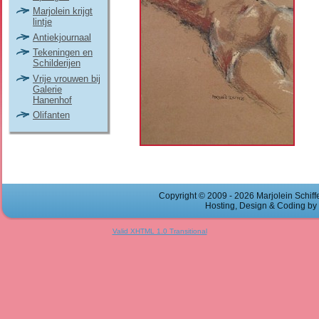
Marjolein krijgt
lintje
Antiekjournaal
Tekeningen en
Schilderijen
Vrije vrouwen bij
Galerie
Hanenhof
Olifanten
Copyright © 2009 - 2026 Marjolein Schiffe
Hosting, Design & Coding by
Valid XHTML 1.0 Transitional